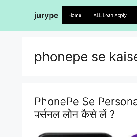
Skip
to
jurype
Home
ALL Loan Apply
content
phonepe se kaise
PhonePe Se Personal 
पर्सनल लोन कैसे लें ?