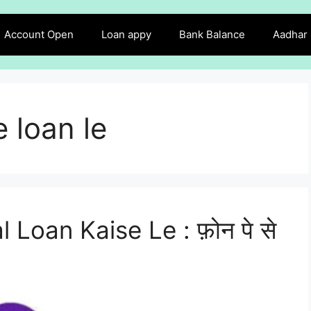
Account Open
Loan appy
Bank Balance
Aadhar
 loan le
Loan Kaise Le : फ़ोन पे से