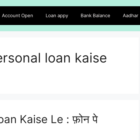
Account Open
Loan appy
Bank Balance
Aadhar
rsonal loan kaise
n Kaise Le : फ़ोन पे