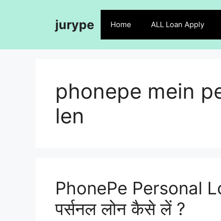
Skip
to
jurype
Home
ALL Loan Apply
content
phonepe mein pe
len
PhonePe Personal Loa
पर्सनल लोन कैसे लें ?