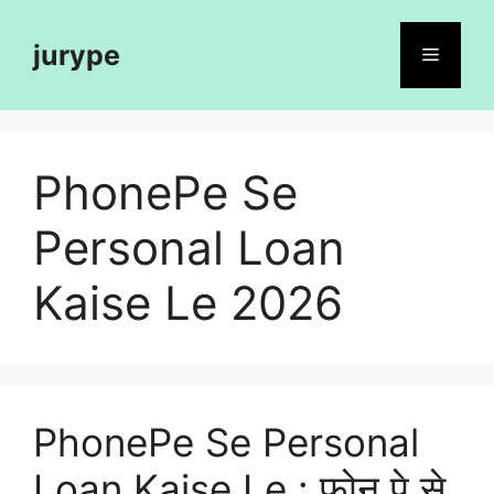
Skip
to
jurype
Menu
content
PhonePe Se
Personal Loan
Kaise Le 2026
PhonePe Se Personal
Loan Kaise Le : फ़ोन पे से