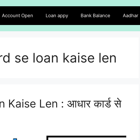
Account Open
Loan appy
Bank Balance
Aadhar
d se loan kaise len
Kaise Len : आधार कार्ड से