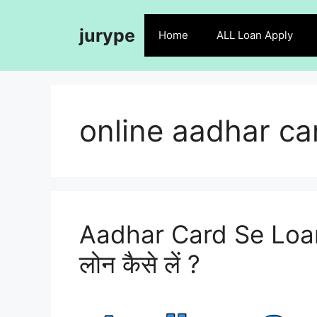
Skip
to
jurype
Home
ALL Loan Apply
content
online aadhar car
Aadhar Card Se Loan 
लोन कैसे लें ?