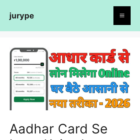
Skip
to
jurype
Menu
content
Aadhar Card Se