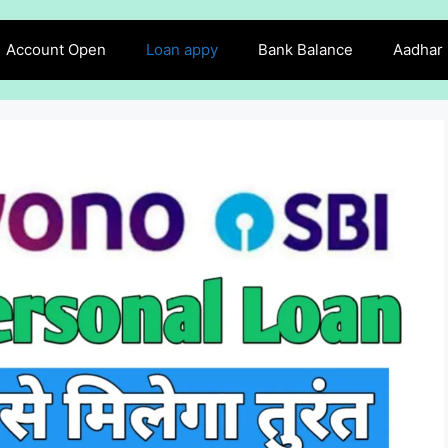
Account Open
Loan appy
Bank Balance
Aadhar