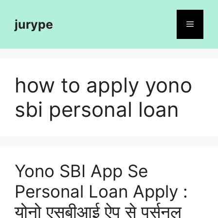
Skip
to
jurype
Menu
content
how to apply yono
sbi personal loan
Yono SBI App Se
Personal Loan Apply :
योनो एसबीआई ऐप से पर्सनल