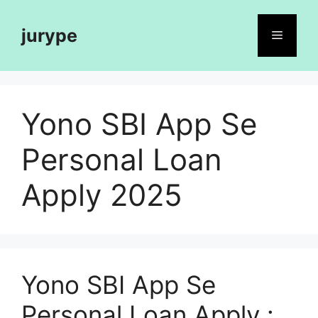
Skip
to
jurype
Menu
content
Yono SBI App Se
Personal Loan
Apply 2025
Yono SBI App Se
Personal Loan Apply :