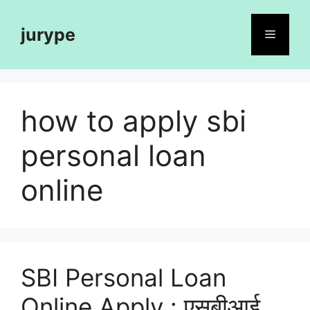
Skip
to
jurype
Menu
content
how to apply sbi
personal loan
online
SBI Personal Loan
Online Apply : एसबीआई