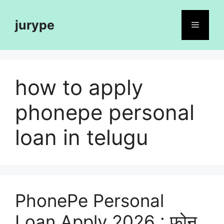
Skip
to
jurype
Menu
content
how to apply
phonepe personal
loan in telugu
PhonePe Personal
Loan Apply 2026 : फ़ोन