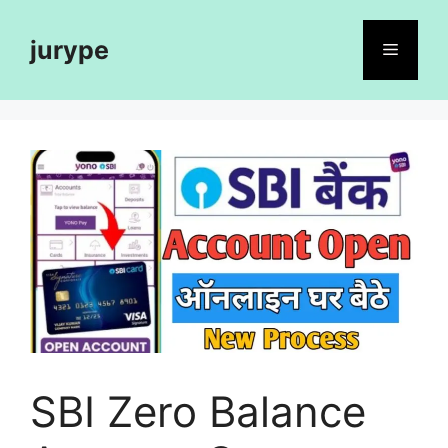
Skip
to
jurype
Menu
content
SBI Zero Balance