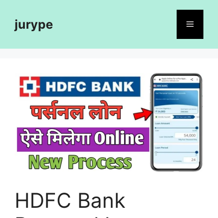
Skip
to
jurype
Menu
content
HDFC Bank