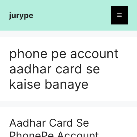
Skip
to
jurype
Menu
content
phone pe account
aadhar card se
kaise banaye
Aadhar Card Se
PhonePe Account