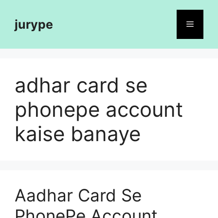
Skip
to
jurype
Menu
content
adhar card se
phonepe account
kaise banaye
Aadhar Card Se
PhonePe Account