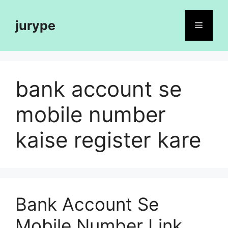
Skip
to
jurype
Menu
content
bank account se
mobile number
kaise register kare
Bank Account Se
Mobile Number Link