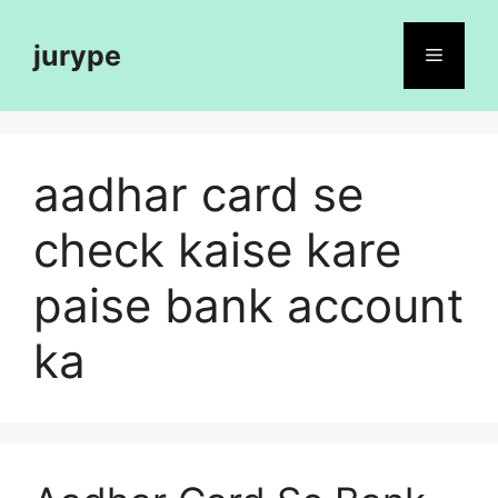
Skip
to
jurype
Menu
content
aadhar card se
check kaise kare
paise bank account
ka