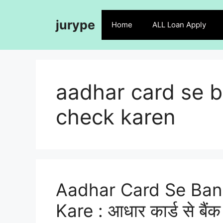
Skip
to
jurype
Home
ALL Loan Apply
content
aadhar card se b
check karen
Aadhar Card Se Ban
Kare : आधार कार्ड से बैंक ब