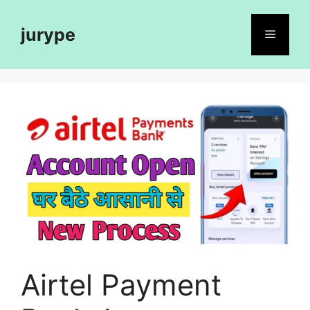
Skip
to
jurype
Menu
content
Airtel Payment