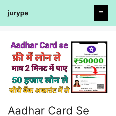
Skip
to
jurype
Menu
content
Aadhar Card Se