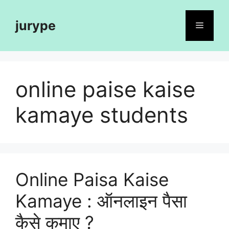
Skip
to
jurype
Menu
content
online paise kaise
kamaye students
Online Paisa Kaise
Kamaye : ऑनलाइन पैसा
कैसे कमाए ?