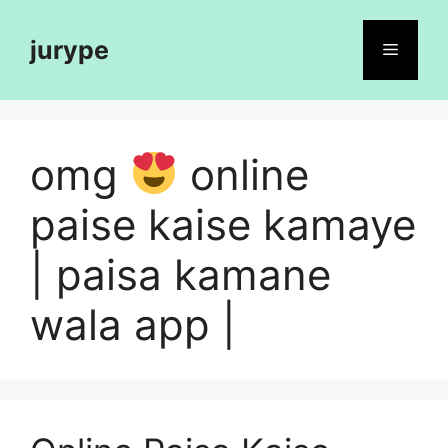
Skip
to
jurype
Menu
content
omg
online
paise kaise kamaye
| paisa kamane
wala app |