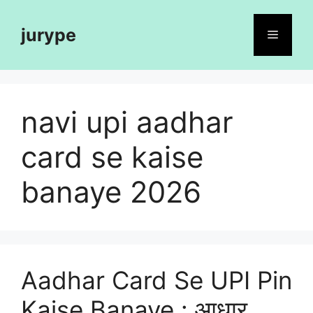
Skip
to
jurype
Menu
content
navi upi aadhar
card se kaise
banaye 2026
Aadhar Card Se UPI Pin
Kaise Banaye : आधार