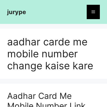
Skip
to
jurype
Menu
content
aadhar carde me
mobile number
change kaise kare
Aadhar Card Me
Mobile Number Link