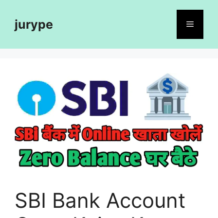
Skip
to
jurype
Menu
content
SBI Bank Account