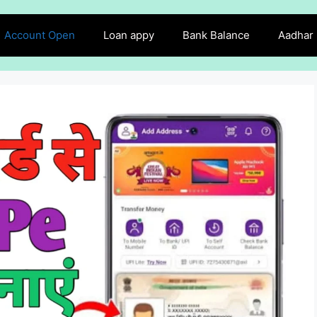
Account Open
Loan appy
Bank Balance
Aadhar