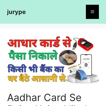
Skip
to
jurype
Menu
content
Aadhar Card Se